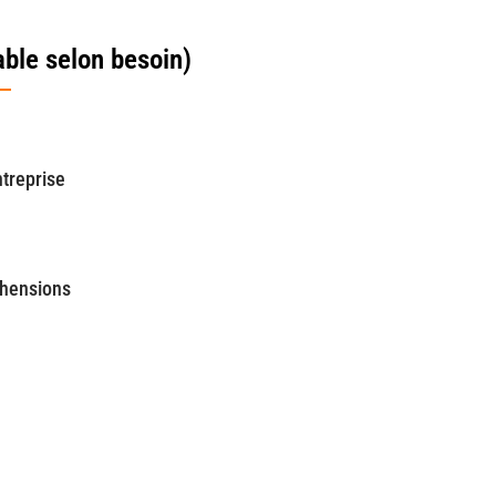
ble selon besoin)
ntreprise
éhensions