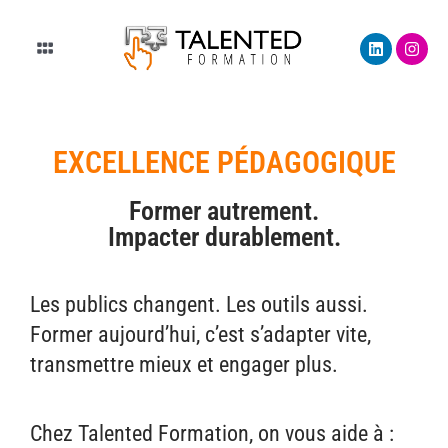
Aller
L
I
au
Main
i
n
n
s
contenu
Menu
k
t
e
a
d
g
i
r
n
a
EXCELLENCE PÉDAGOGIQUE
m
Former autrement.
Impacter durablement.
Les publics changent. Les outils aussi.
Former aujourd’hui, c’est s’adapter vite,
transmettre mieux et engager plus.
Chez Talented Formation, on vous aide à :