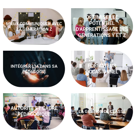
OPTIMISER LE
POTENTIEL
MIEUX COMMUNIQUER AVEC
D'APPRENTISSAGE DES
LA GÉNÉRATION Z
GÉNÉRATIONS Y ET Z
FORMATEUR
INTÉGRER L'IA DANS SA
OCCASIONNEL
PÉDAGOGIE
AUTORITÉ ET CADRE
LA GESTION DE CLASSE
PÉDAGOGIQUE