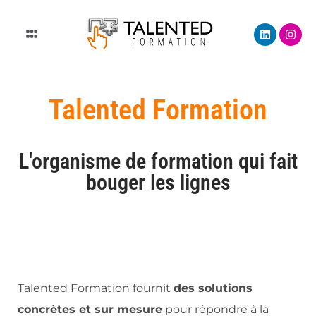
Aller
L
I
au
Main
i
n
n
s
contenu
Menu
k
t
e
a
d
g
i
r
Talented Formation
n
a
m
L'organisme de formation qui fait
bouger les lignes
Talented Formation fournit
des solutions
concrètes et sur mesure
pour répondre à la