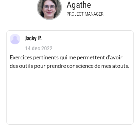
Agathe
PROJECT MANAGER
Jacky P.
14 dec 2022
Exercices pertinents qui me permettent d'avoir
C
des outils pour prendre conscience de mes atouts.
o
s
s