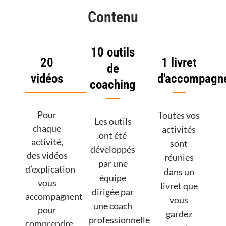
Contenu
10 outils
20
1 livret
de
vidéos
d'accompagn
coaching
Pour
Toutes vos
Les outils
chaque
activités
ont été
activité,
sont
développés
des vidéos
réunies
par une
d’explication
dans un
équipe
vous
livret que
dirigée par
accompagnent
vous
une coach
pour
gardez
professionnelle
comprendre