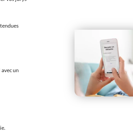
attendues
l avec un
ie.