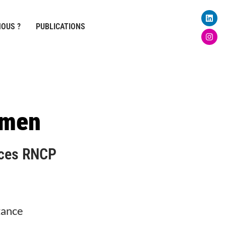
Linke
Inst
OUS ?
PUBLICATIONS
amen
nces RNCP
tance