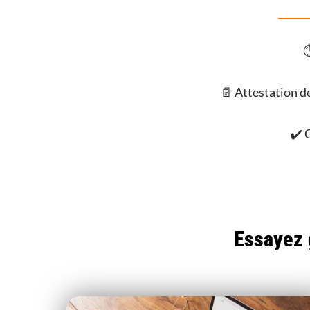
⏱
📄 Attestation de
✔️ 
Essayez 