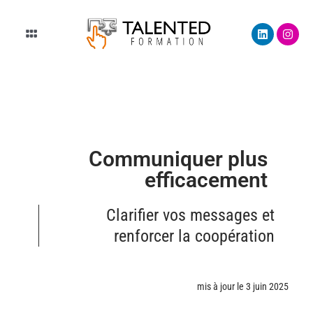
Aller
L
I
au
Main
i
n
n
s
contenu
Menu
k
t
e
a
d
g
i
r
n
a
m
Communiquer plus
efficacement
Clarifier vos messages et
renforcer la coopération
mis à jour le 3 juin 2025