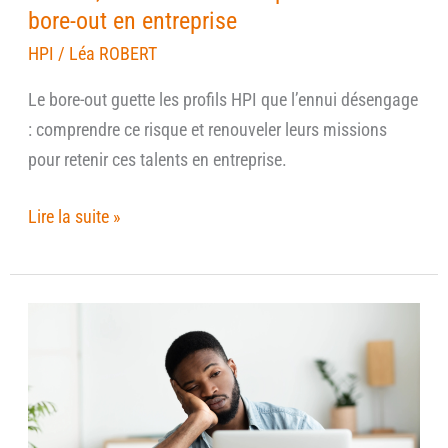
entreprise
bore-out en entreprise
HPI
/
Léa ROBERT
Le bore-out guette les profils HPI que l’ennui désengage
: comprendre ce risque et renouveler leurs missions
pour retenir ces talents en entreprise.
Lire la suite »
L’attention
est
devenue
une
monnaie