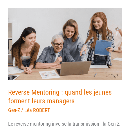
Reverse
Mentoring
:
quand
les
jeunes
forment
leurs
managers
Reverse Mentoring : quand les jeunes
forment leurs managers
Gen-Z
/
Léa ROBERT
Le reverse mentoring inverse la transmission : la Gen Z