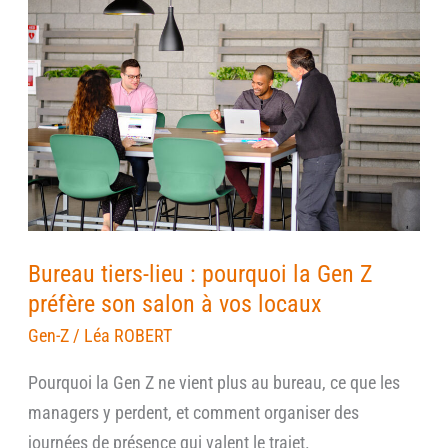
tiers-
lieu
:
pourquoi
la
Gen
Z
préfère
son
Bureau tiers-lieu : pourquoi la Gen Z
salon
préfère son salon à vos locaux
à
Gen-Z
/
Léa ROBERT
vos
locaux
Pourquoi la Gen Z ne vient plus au bureau, ce que les
managers y perdent, et comment organiser des
journées de présence qui valent le trajet.