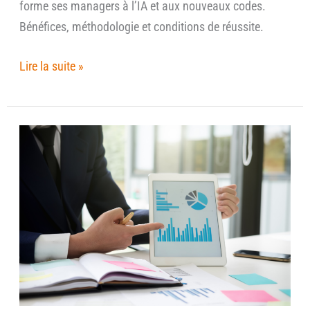
forme ses managers à l’IA et aux nouveaux codes.
Bénéfices, méthodologie et conditions de réussite.
Lire la suite »
Le
management
par
objectifs
:
stop
au
contrôle
de