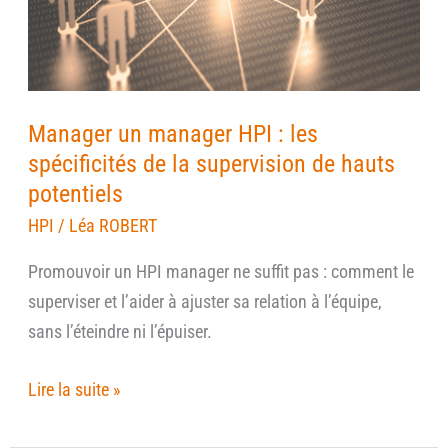
les
spécificités
de
la
Manager un manager HPI : les
supervision
spécificités de la supervision de hauts
de
potentiels
hauts
HPI
/
Léa ROBERT
potentiels
Promouvoir un HPI manager ne suffit pas : comment le
superviser et l’aider à ajuster sa relation à l’équipe,
sans l’éteindre ni l’épuiser.
Lire la suite »