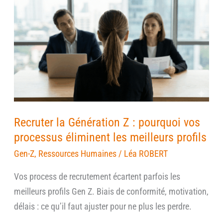
Recruter
la
Génération
Z
:
pourquoi
vos
processus
Recruter la Génération Z : pourquoi vos
éliminent
processus éliminent les meilleurs profils
les
meilleurs
Gen-Z
,
Ressources Humaines
/
Léa ROBERT
profils
Vos process de recrutement écartent parfois les
meilleurs profils Gen Z. Biais de conformité, motivation,
délais : ce qu’il faut ajuster pour ne plus les perdre.