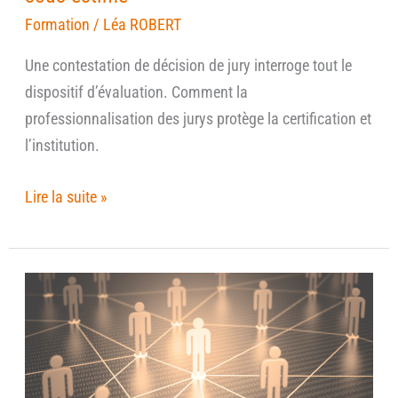
Formation
/
Léa ROBERT
Une contestation de décision de jury interroge tout le
dispositif d’évaluation. Comment la
professionnalisation des jurys protège la certification et
l’institution.
Lire la suite »
Manager
un
manager
HPI
: