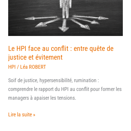
au
conflit
:
entre
quête
de
Le HPI face au conflit : entre quête de
justice
justice et évitement
et
HPI
/
Léa ROBERT
évitement
Soif de justice, hypersensibilité, rumination :
comprendre le rapport du HPI au conflit pour former les
managers à apaiser les tensions.
Lire la suite »