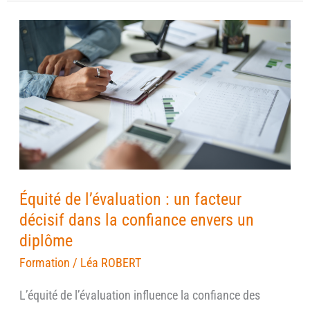
Équité
de
l’évaluation
:
un
facteur
décisif
dans
la
Équité de l’évaluation : un facteur
confiance
décisif dans la confiance envers un
envers
diplôme
un
Formation
/
Léa ROBERT
diplôme
L’équité de l’évaluation influence la confiance des